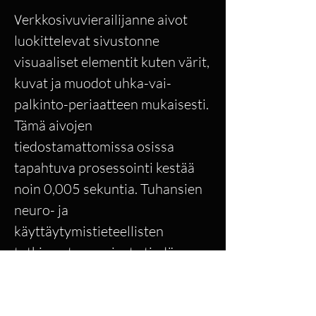
erkkosivuvierailijanne aivot
V
luokittelevat sivustonne
visuaaliset elementit kuten värit,
kuvat ja muodot uhka-vai-
palkinto-periaatteen mukaisesti.
Tämä aivojen
tiedostamattomissa osissa
tapahtuva prosessointi kestää
noin 0,005 sekuntia. Tuhansien
neuro- ja
käyttäytymistieteellisten
tutkimusten ansiosta tiedämme
miksi, miten ja mitkä
verkkosivuelementit vaikuttavat
vierailijoita ohjaaviin päätöksiin.