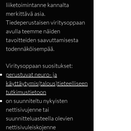
liiketoimintanne kannalta
merkittävä asia.
Tiedeperustaisen viritysoppaan
avulla teemme näiden
tavoitteiden saavuttamisesta
todennäköisempää.
Viritysoppaan suositukset:
perustuvat neuro- ja
käyttäytymis(talous)tieteelliseen
tutkimustietoon
on suunniteltu nykyisten
nettisivujenne tai
suunnitteluasteella olevien
nettisivuleiskojenne