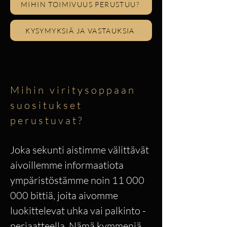
MIHIN TOIMIVUUS PERUSTUU?
KYSYMYKSIÄ JA VASTAUKSIA
Mihin viritysoppaan
suositukset
perustuvat?
Joka sekunti aistimme välittävät
aivoillemme informaatiota
ympäristöstämme noin
11 000
000
bittiä, joita aivomme
luokittelevat uhka vai palkinto -
periaatteella. Nämä kymmeniä