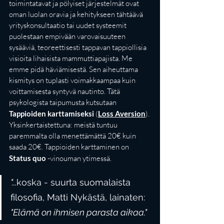
toimintatavat ja pölyiset järjestelmät ovat 
oman luolan oravia ja kehitykseen tähtäävä 
yrityskonsultaatio tai uudet systeemit 
puolestaan empivään varovaisuuteen 
sysääviä, teoreettisesti tappavan tappiollisia 
visioita lihaisista mammuttiapajista. Me 
emme pidä häviämisestä. Sen aiheuttama 
kismitys on tuplasti voimakkaampaa kuin 
voittamisesta syntyvä nautinto. Tätä 
psykologista taipumusta kutsutaan 
Tappioiden karttamiseksi
 (
Loss Aversion
). 
Yksinkertaistettuna: meistä tuntuu 
paremmalta olla menettämättä 20€ kuin 
saada 20€. Tappioiden karttaminen on 
Status quo
 -vinouman ytimessä.
"...
koska - suurta suomalaista 
filosofia, Matti Nykästä, lainaten: 
"Elämä on ihmisen parasta aikaa."