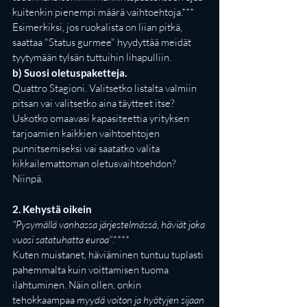
kuitenkin pienempi määrä vaihtoehtoja.*** 
Esimerkiksi, jos ruokalista on liian pitkä, 
saattaa "Status gurmee" hyydyttää meidät 
tyytymään tylsän tuttuihin lihapulliin.  
b) Suosi oletuspaketteja. 
Quattro Stagioni. Valitsetko listalta valmiin 
pitsan vai valitsetko aina täytteet itse? 
Uskotko omaavasi kapasiteettia yrityksen 
tarjoamien kaikkien vaihtoehtojen 
punnitsemiseksi vai saatatko valita 
kikkailemattoman oletusvaihtoehdon? 
Niinpä.
2. Kehystä oikein
"Pysymällä vanhassa järjestelmässä, häviät joka 
vuosi satatuhatta euroa"
.**** 
Kuten muistanet, häviäminen tuntuu tuplasti 
pahemmalta kuin voittamisen tuoma 
ilahtuminen. Näin ollen, onkin 
tehokkaampaa
 myydä voiton ja hyötyjen sijaan 