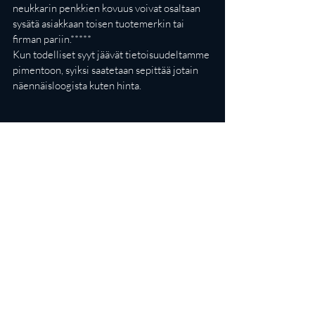
neukkarin penkkien kovuus voivat osaltaan 
sysätä asiakkaan toisen tuotemerkin tai 
firman pariin.***** 
Kun todelliset syyt jäävät tietoisuudeltamme 
pimentoon, syiksi saatetaan sepittää jotain 
näennäisloogista kuten hinta.
Tsemppiä myynteihin toivotellen, 
-T-
asteriskit:
* Tämä sisältää monia tieteellisesti toimiviksi 
todistettuja psykologisia taktiikoita. 
Haluatko kuulla niistä lisää? Ota yhteyttä.
** Tämäkin sisältää monta taktiikkaa, joita 
kannattaa hyödyntää yrityksen 
materiaaleista myyntipuheisiin. Ota 