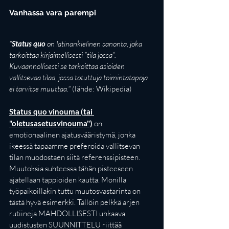
Vanhassa vara parempi
"
Status quo
 on 
latinankielinen
 sanonta, joka 
tarkoittaa kirjaimellisesti ”tila jossa”. 
Kuvaannollisesti se tarkoittaa asioiden 
vallitsevaa tilaa, jossa totuttuja toimintatapoja 
ei tarvitse muuttaa."
 (lähde: Wikipedia)
Status quo vinouma (tai 
"oletusasetusvinouma")
on 
emotionaalinen ajatusvääristymä, jonka 
ikeessä tapaamme preferoida vallitsevan 
tilan muodostaen siitä referenssipisteen. 
Muutoksia suhteessa tähän pisteeseen 
ajatellaan tappioiden kautta. Monilla 
työpaikoillakin tuttu muutosvastarinta on 
tästä hyvä esimerkki. Tällöin pelkkä arjen 
rutiineja MAHDOLLISESTI uhkaava 
uudistusten SUUNNITTELU riittää 