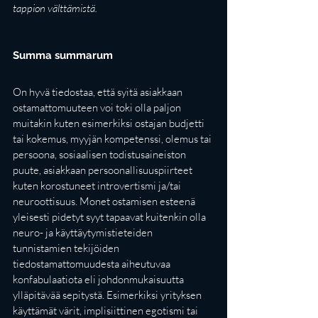
tappion välttämistä. 
Summa summarum
On hyvä tiedostaa, että syitä asiakkaan 
ostamattomuuteen voi toki olla paljon 
muitakin kuten esimerkiksi ostajan budjetti 
tai kokemus, myyjän kompetenssi, olemus tai 
persoona, sosiaalisen todistusaineiston 
puute, asiakkaan persoonallisuuspiirteet 
kuten korostuneet introvertismi ja/tai 
neuroottisuus. Monet ostamisen esteenä 
yleisesti pidetyt syyt tapaavat kuitenkin olla 
neuro- ja käyttäytymistieteiden 
tunnistamien tekijöiden 
tiedostamattomuudesta aiheutuvaa 
konfabulaatiota eli johdonmukaisuutta 
ylläpitävää sepitystä. Esimerkiksi yrityksen 
käyttämät värit, implisiittinen egotismi tai 