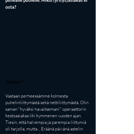
osta?
"Haloo?"
Vastaan perheessämme kolmesta 
puhelinliittymästä sekä nettiliittymästä. Olin 
saman "hyväksi havaitsemani" operaattorin 
kestoasiakas liki kymmenen vuoden ajan. 
Tiesin, että halvempia ja parempia liittymiä 
oli tarjolla, mutta... Eräänä päivänä astelin 