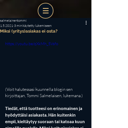
salmelainentommi
1.5.2021
3 min käytetty lukemiseen
Miksi (yritys)asiakas ei osta?
https://youtu.be/qXkMh_5Vsfo
(Voit halutessasi kuunnella blogin sen 
kirjoittajan, Tommi Salmelaisen, lukemana.)
Tiedät, että tuotteesi on erinomainen ja 
hyödyttäisi asiakasta. Hän kuitenkin 
empii, kieltäytyy suoraan tai katoaa kuun 
pimeälle puolelle. Miksi (yritys)asiakas ei 