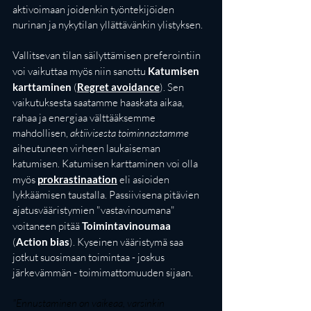
aktivoimaan joidenkin työntekijöiden 
nurinan ja nykytilan yllättävänkin ylistyksen. 
Vallitsevan tilan säilyttämisen preferointiin 
voi vaikuttaa myös niin sanottu 
Katumisen 
karttaminen
 (
Regret avoidance
). Sen 
vaikutuksesta saatamme haaskata aikaa, 
rahaa ja energiaa välttääksemme 
mahdollisen, 
aktiivisesta toiminnastamme
aiheutuneen virheen laukaiseman 
katumisen. Katumisen karttaminen voi olla 
myös 
prokrastinaation
 eli asioiden 
lykkäämisen taustalla. Passiivisena pitävien 
ajatusvääristymien "vastavinoumana" 
voitaneen pitää 
Toimintavinoumaa
(
Action bias
). Kyseinen vääristymä saa 
jotkut suosimaan toimintaa - joskus 
järkevämmän - toimimattomuuden sijaan. 
"Ennustaminen on vaikeaa, varsinkin 