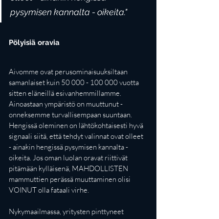
pysymisen kannalta - oikeita."
Pölyisiä oravia
Aivomme ovat perusominaisuuksiltaan 
samanlaiset kuin 50 000 - 100 000 vuotta 
sitten eläneillä esivanhemmillamme. 
Ainoastaan ympäristö on muuttunut - 
onneksemme turvallisempaan suuntaan. 
Hengissä oleminen on lähtökohtaisesti hyvä 
signaali siitä, että tehdyt valinnat ovat olleet 
- ainakin hengissä pysymisen kannalta - 
oikeita. Jos oman luolan oravat riittivät 
pitämään kylläisenä, MAHDOLLISTEN 
mammuttien perässä muuttaminen olisi 
VOINUT olla fataali virhe. 
Nykymaailmassa, yritysten pinttyneet 