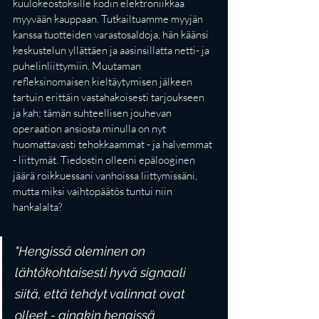
kuulokeostoksille kodin elektroniikkaa 
myyvään kauppaan. Tutkailtuamme myyjän 
kanssa tuotteiden varastosaldoja, hän käänsi 
keskustelun yllättäen ja aasinsillatta netti- ja 
puhelinliittymiin. Muutaman 
refleksinomaisen kieltäytymisen jälkeen 
tartuin erittäin vastahakoisesti tarjoukseen 
ja kah; tämän suhteellisen jouhevan 
operaation ansiosta minulla on nyt 
huomattavasti tehokkaammat - ja halvemmat 
- liittymät. Tiedostin olleeni epälooginen 
jäärä roikkuessani vanhoissa liittymissäni, 
mutta miksi vaihtopäätös tuntui niin 
hankalalta?
"Hengissä oleminen on 
lähtökohtaisesti hyvä signaali 
siitä, että tehdyt valinnat ovat 
olleet - ainakin hengissä 