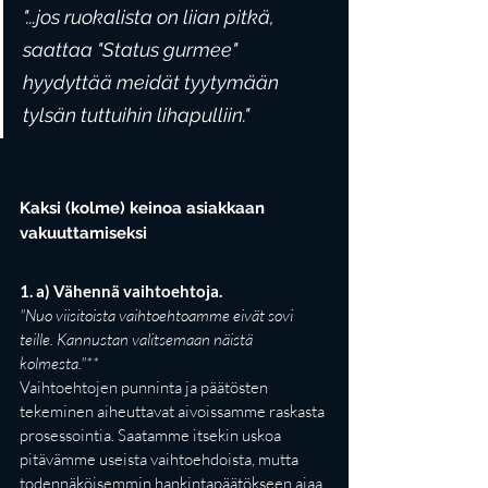
"...jos ruokalista on liian pitkä, 
saattaa "Status gurmee" 
hyydyttää meidät tyytymään 
tylsän tuttuihin lihapulliin."
Kaksi (kolme) keinoa asiakkaan 
vakuuttamiseksi
1. a) Vähennä vaihtoehtoja.
"Nuo viisitoista vaihtoehtoamme eivät sovi 
teille. Kannustan valitsemaan näistä 
kolmesta."** 
Vaihtoehtojen punninta ja päätösten 
tekeminen aiheuttavat aivoissamme raskasta 
prosessointia. Saatamme itsekin uskoa 
pitävämme useista vaihtoehdoista, mutta 
todennäköisemmin hankintapäätökseen ajaa 