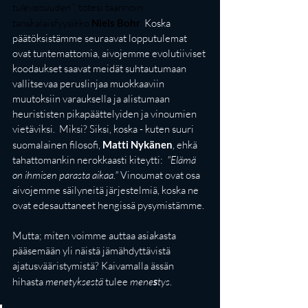
tulevaisuuden”
, totesi taannoin 
tanskalaisfyysikko 
Niels Bohr
. 
Koska 
päätöksistämme seuraavat lopputulemat 
ovat tuntemattomia, aivojemme evolutiiviset 
koodaukset saavat meidät suhtautumaan 
vallitsevaa peruslinjaa muokkaaviin 
muutoksiin varauksella ja alistumaan 
heurististen pikapäättelyiden ja vinoumien 
vietäviksi.  Miksi? Siksi, koska - kuten suuri 
suomalainen filosofi, 
Matti Nykänen
, ehkä 
tahattomankin nerokkaasti kiteytti:  
"Elämä 
on ihmisen parasta aikaa."
 Vinoumat ovat osa 
aivojemme säilyneitä järjestelmiä, koska ne 
ovat edesauttaneet hengissä pysymistämme. 
Mutta; miten voimme auttaa asiakasta 
pääsemään yli näistä jämähdyttävistä 
ajatusvääristymistä? Kaivamalla ässän 
hihasta 
menetyksestä
 tulee 
mene
s
tys
.